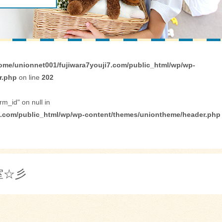
ome/unionnet001/fujiwara7youji7.com/public_html/wp/wp-
r.php
on line
202
rm_id" on null in
7.com/public_html/wp/wp-content/themes/uniontheme/header.php
室☆彡