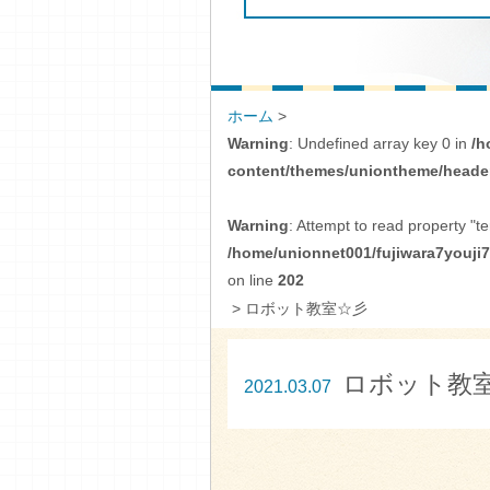
ホーム
>
Warning
: Undefined array key 0 in
/h
content/themes/uniontheme/heade
Warning
: Attempt to read property "te
/home/unionnet001/fujiwara7youji
on line
202
>
ロボット教室☆彡
ロボット教
2021.03.07